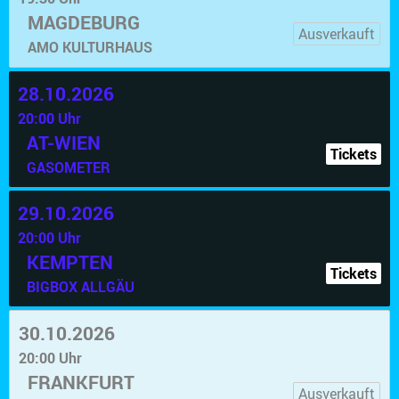
MAGDEBURG
Ausverkauft
AMO KULTURHAUS
28.10.2026
20:00 Uhr
AT-WIEN
Tickets
GASOMETER
29.10.2026
20:00 Uhr
KEMPTEN
Tickets
BIGBOX ALLGÄU
30.10.2026
20:00 Uhr
FRANKFURT
Ausverkauft