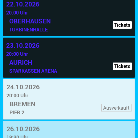
22.10.2026
20:00 Uhr
OBERHAUSEN
Tickets
TURBINENHALLE
23.10.2026
20:00 Uhr
AURICH
Tickets
SPARKASSEN ARENA
24.10.2026
20:00 Uhr
BREMEN
Ausverkauft
PIER 2
26.10.2026
19:30 Uhr