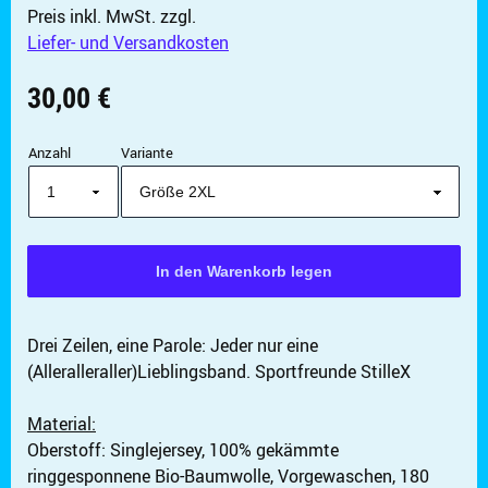
Preis inkl. MwSt.
zzgl.
Liefer- und Versandkosten
30,00 €
Anzahl
Variante
✖
Weiter einkaufen
Artikel hinzugefügt
Dein Warenkorb ist für
Sekunden
reserviert.
Drei Zeilen, eine Parole: Jeder nur eine
(Alleralleraller)Lieblingsband. Sportfreunde StilleX
Material:
Oberstoff: Singlejersey, 100% gekämmte
ringgesponnene Bio-Baumwolle, Vorgewaschen, 180