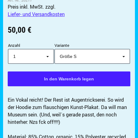
Preis inkl. MwSt.
zzgl.
✖
Weiter einkaufen
Liefer- und Versandkosten
Artikel hinzugefügt
50,00 €
Dein Warenkorb ist für
Sekunden
reserviert.
Anzahl
Variante
Ein Vokal reicht! Der Rest ist Augentrickserei. So wird
der Hoodie zum flauschigen Kunst-Plakat. Da will man
Museum sein. (Und, weil´s gerade passt, den noch
hinterher: Nzs fck off!!!!)
Material:
85% Cotton, organic, 15% Polyester, recycled