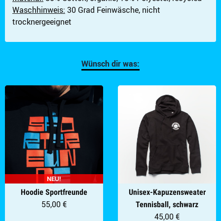
Waschhinweis:
30 Grad Feinwäsche, nicht
trocknergeeignet
UNISEX-KAPUZENSWEATER SPRTFRNDE STLLR
Artikel im Warenkorb
Gesamt:
€
Wünsch dir was:
Warenkorb ansehen
NEU!
Hoodie Sportfreunde
Unisex-Kapuzensweater
55,00 €
Tennisball, schwarz
45,00 €