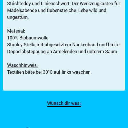
Strichteddy und Linienschwert. Der Werkzeugkasten für
Mädelsabende und Bubenstreiche. Lebe wild und
ungestüm.
Material:
KINDERSHIRT WERKZEUGKASTEN, DUNKELBLAU
100% Biobaumwolle
Artikel im Warenkorb
Stanley Stella mit abgesetztem Nackenband und breiter
Gesamt:
€
Doppelabsteppung an Ärmelenden und unterem Saum
Warenkorb ansehen
Waschhinweis:
Textilien bitte bei 30°C auf links waschen.
Wünsch dir was: