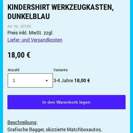
KINDERSHIRT WERKZEUGKASTEN,
DUNKELBLAU
Art. Nr.:
20100
✖
Weiter einkaufen
Preis inkl. MwSt.
zzgl.
Liefer- und Versandkosten
Artikel hinzugefügt
Dein Warenkorb ist für
Sekunden
reserviert.
18,00 €
Anzahl
Variante
3-4 Jahre
18,00 €
Beschreibung:
Grafische Bagger, skizzierte Matchboxautos,