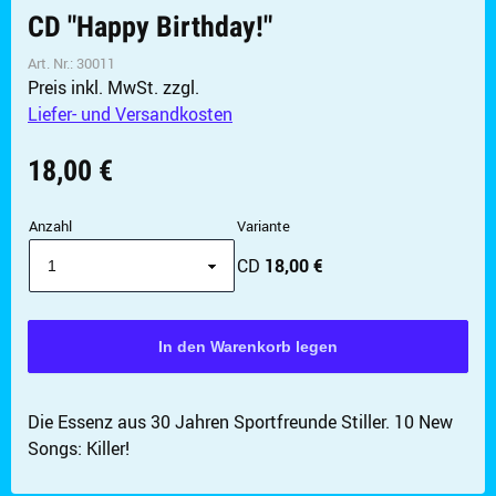
CD "Happy Birthday!"
Art. Nr.:
30011
Preis inkl. MwSt.
zzgl.
Liefer- und Versandkosten
18,00 €
Anzahl
Variante
CD
18,00 €
✖
Weiter einkaufen
Artikel hinzugefügt
Die Essenz aus 30 Jahren Sportfreunde Stiller. 10 New
Dein Warenkorb ist für
Sekunden
reserviert.
Songs: Killer!